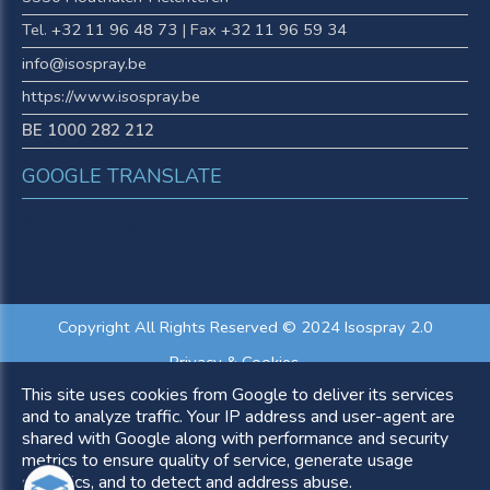
Tel.
+32 11 96 48 73
| Fax
+32 11 96 59 34
info@isospray.be
https://www.isospray.be​​​​​​​
BE 1000 282 212
GOOGLE TRANSLATE
Select Language
Copyright All Rights Reserved © 2024 Isospray 2.0
Privacy & Cookies
Algemene Voorwaarden
This site uses cookies from Google to deliver its services
UP-TO-DATE WebDesign
and to analyze traffic. Your IP address and user-agent are
shared with Google along with performance and security
metrics to ensure quality of service, generate usage
statistics, and to detect and address abuse.