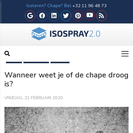
Isoleren? Chape? Bel
+32 11 96 48 73
HOME
IN-DE-KIJKER
NIEUWS
Wanneer weet je of de chape droog
is?
VRIJDAG, 21 FEBRUARI 2020